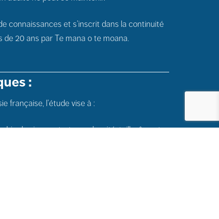
e connaissances et s’inscrit dans la continuité
s de 20 ans par Te mana o te moana.
ques :
e française, l’étude vise à :
ie des jeunes tortues : densité, taille, âge et
itats et domaines vitaux, et évaluer leur fidélité
estimer les âges, migrations et croissances
nté et l’exposition aux polluants pour établir une
olynésie.