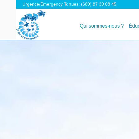
Urgence/Emergency Tortues: (689) 87 39 08 45
Qui sommes-nous ?
Éduc