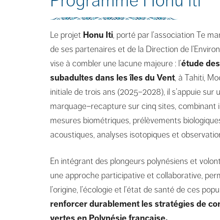
Programme Honu iti
Le projet
Honu Iti
, porté par l’association Te m
de ses partenaires et de la Direction de l’Envir
vise à combler une lacune majeure : l’
étude des 
subadultes dans les îles du Vent
, à Tahiti, M
initiale de trois ans (2025–2028), il s’appuie s
marquage–recapture sur cinq sites, combinant ide
mesures biométriques, prélèvements biologiques,
acoustiques, analyses isotopiques et observatio
En intégrant des plongeurs polynésiens et volont
une approche participative et collaborative, p
l’origine, l’écologie et l’état de santé de ces po
renforcer durablement les stratégies de co
vertes en Polynésie française.