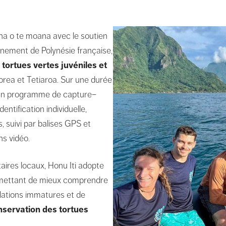
ana o te moana avec le soutien
onnement de Polynésie française,
tortues vertes juvéniles et
oorea et Tetiaroa. Sur une durée
ur un programme de capture–
ntification individuelle,
 suivi par balises GPS et
ns vidéo.
aires locaux, Honu Iti adopte
ermettant de mieux comprendre
pulations immatures et de
nservation des tortues