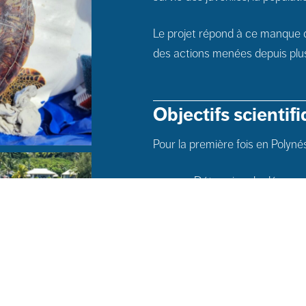
Le projet répond à ce manque d
des actions menées depuis plu
Objectifs scientifi
Pour la première fois en Polynési
Déterminer la démograph
croissance
Cartographier leurs hab
aux sites
Retracer leur origine, 
Évaluer leur état de sa
base de référence en P