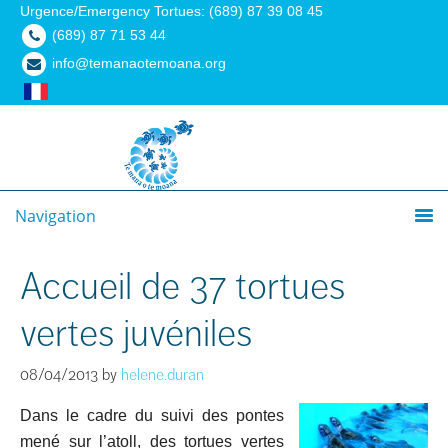
Urgence/Emergency Tortues: (689) 87 39 08 45
(689) 87 71 53 44
info@temanaotemoana.org
Navigation
Accueil de 37 tortues
vertes juvéniles
08/04/2013
by
helene.duran
Dans le cadre du suivi des pontes
mené sur l’atoll, des tortues vertes