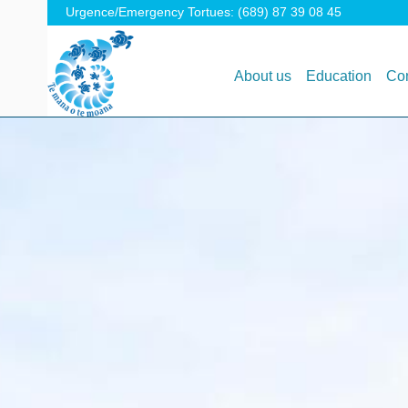
Urgence/Emergency Tortues: (689) 87 39 08 45
About us
Education
Con