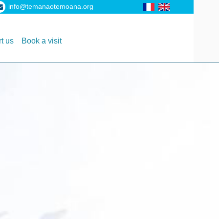
info@temanaotemoana.org
t us
Book a visit