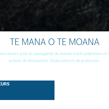
TE MANA O TE MOANA
na oeuvre pour la sauvegarde du monde marin polynésien et en
actions de découverte, d'éducation et de protection
EURS