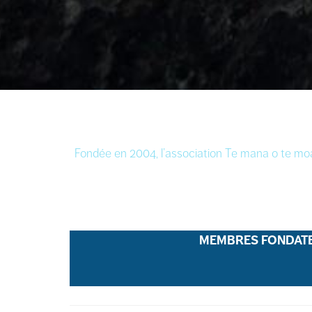
Fondée en 2004, l’association Te mana o te moa
MEMBRES FONDAT