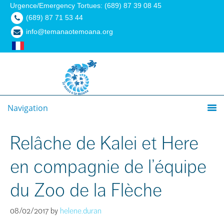
Urgence/Emergency Tortues: (689) 87 39 08 45
(689) 87 71 53 44
info@temanaotemoana.org
Navigation
Relâche de Kalei et Here
en compagnie de l’équipe
du Zoo de la Flèche
08/02/2017
by
helene.duran