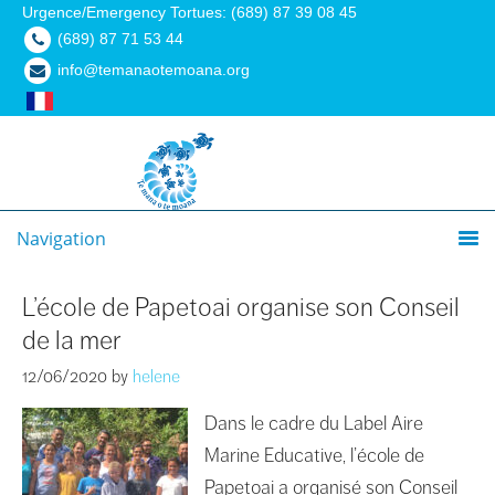
Urgence/Emergency Tortues: (689) 87 39 08 45
(689) 87 71 53 44
info@temanaotemoana.org
Navigation
L’école de Papetoai organise son Conseil
de la mer
12/06/2020
by
helene
Dans le cadre du Label Aire
Marine Educative, l’école de
Papetoai a organisé son Conseil