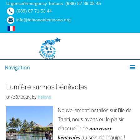
Urgence/Emergency Tortues: (689) 87 39 08 45
(689) 87 71 53 44
info@temanaotemoana.org
Navigation
Lumière sur nos bénévoles
01/08/2023
by
helene
Nouvellement installés sur l’île de
Tahiti, nous avons eu le plaisir
d’accueillir de 𝒏𝒐𝒖𝒗𝒆𝒂𝒖𝒙
𝒃𝒆́𝒏𝒆́𝒗𝒐𝒍𝒆𝒔 au sein de l’équipe !