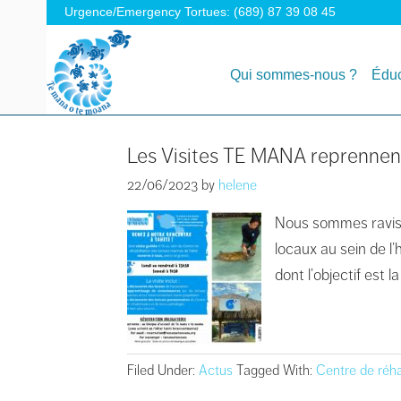
Urgence/Emergency Tortues: (689) 87 39 08 45
Qui sommes-nous ?
Éduc
Les Visites TE MANA reprennent
22/06/2023
by
helene
Nous sommes ravis de
locaux au sein de l’
dont l’objectif est 
Filed Under:
Actus
Tagged With:
Centre de réha