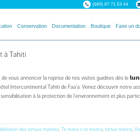
(689) 87 71 53 44
ation
Conservation
Documentation
Boutique
Faire un d
 à Tahiti
 vous annoncer la reprise de nos visites guidées dès le 𝗹𝘂𝗻𝗱𝗶 
hôtel Intercontinental Tahiti de Faa’a. Venez découvrir notre ass
la sensibilisation à la protection de l’environnement et plus part
bilitation des tortues marines
,
Te mana o te moana
,
tortue marine
,
Vis