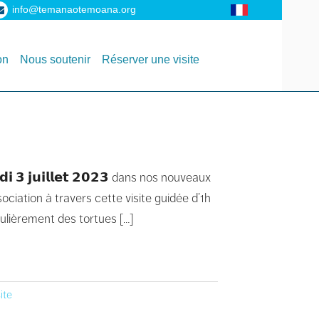
info@temanaotemoana.org
on
Nous soutenir
Réserver une visite
𝟯 𝗷𝘂𝗶𝗹𝗹𝗲𝘁 𝟮𝟬𝟮𝟯 dans nos nouveaux
ociation à travers cette visite guidée d’1h
iculièrement des tortues […]
ite