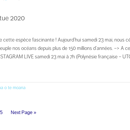
rtue 2020
 cette espèce fascinante ! Aujourd’hui samedi 23 mai, nous cé
uple nos océans depuis plus de 150 millions d’années. –> A ce
INSTAGRAM LIVE samedi 23 mai à 7h (Polynésie française – UT
a o te moana
5
Next Page »