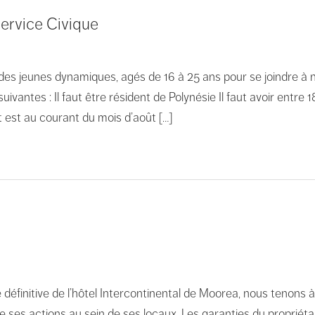
ervice Civique
s jeunes dynamiques, agés de 16 à 25 ans pour se joindre à n
suivantes : Il faut être résident de Polynésie Il faut avoir ent
 est au courant du mois d’août […]
e définitive de l’hôtel Intercontinental de Moorea, nous tenons
ses actions au sein de ses locaux. Les garanties du propriétair