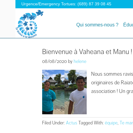
Urgence/Emergency Tortues: (689) 87 39 08 45
Qui sommes-nous ?
Éduc
Bienvenue à Vaheana et Manu !
08/08/2020
by
helene
Nous sommes ravis d
originaires de Raia
association ! Un gr
Filed Under:
Actus
Tagged With:
équipe
,
Te man