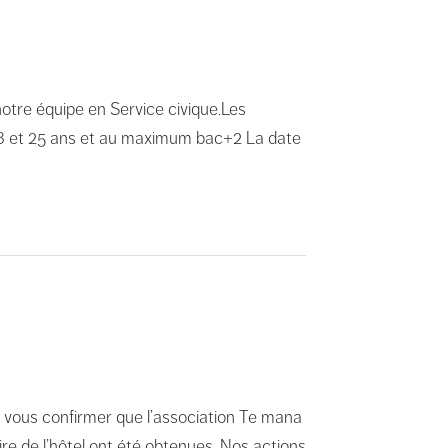
otre équipe en Service civique.Les
re 18 et 25 ans et au maximum bac+2 La date
 à vous confirmer que l’association Te mana
e de l’hôtel ont été obtenues. Nos actions