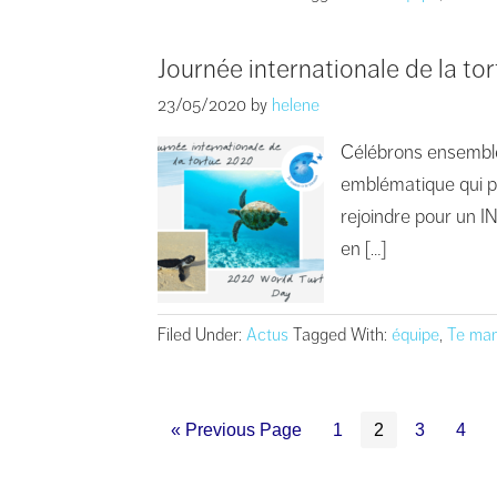
Journée internationale de la to
23/05/2020
by
helene
Célébrons ensemble
emblématique qui pe
rejoindre pour un 
en […]
Filed Under:
Actus
Tagged With:
équipe
,
Te man
« Previous Page
1
2
3
4