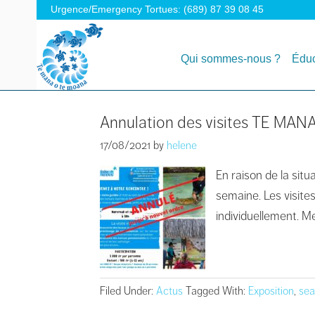
Urgence/Emergency Tortues: (689) 87 39 08 45
Qui sommes-nous ?
Éduc
Annulation des visites TE MAN
17/08/2021
by
helene
En raison de la sit
semaine. Les visit
individuellement. M
Filed Under:
Actus
Tagged With:
Exposition
,
sea