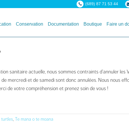
(689) 87 71 53 44
ation
Conservation
Documentation
Boutique
Faire un d
A
uation sanitaire actuelle, nous sommes contraints d’annuler l
es de mercredi et de samedi sont donc annulées. Nous nous ef
erci de votre compréhension et prenez soin de vous !
 turtles
,
Te mana o te moana