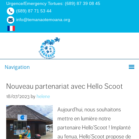
Urgence/Emergency Tortues: (689) 87 39 08 45
(689) 87 71 53 44
info@temanaotemoana.org
Navigation
Nouveau partenariat avec Hello Scoot
18/07/2023
by
helene
Aujourd’hui, nous souhaitons
mettre en lumière notre
partenaire Hello’Scoot ! Implanté
au fenua, Hello’Scoot propose de