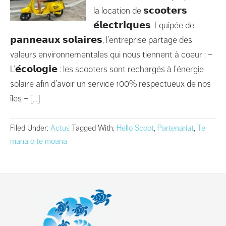
la location de 𝘀𝗰𝗼𝗼𝘁𝗲𝗿𝘀
𝗲́𝗹𝗲𝗰𝘁𝗿𝗶𝗾𝘂𝗲𝘀. Equipée de
𝗽𝗮𝗻𝗻𝗲𝗮𝘂𝘅 𝘀𝗼𝗹𝗮𝗶𝗿𝗲𝘀, l’entreprise partage des
valeurs environnementales qui nous tiennent à coeur : –
L’𝗲́𝗰𝗼𝗹𝗼𝗴𝗶𝗲 : les scooters sont rechargés à l’énergie
solaire afin d’avoir un service 100% respectueux de nos
îles – […]
Filed Under:
Actus
Tagged With:
Hello Scoot
,
Partenariat
,
Te
mana o te moana