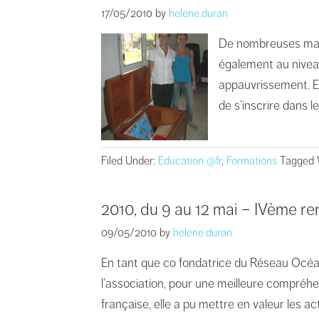
17/05/2010
by
helene.duran
De nombreuses manif
également au niveau 
appauvrissement. En
de s’inscrire dans le
Filed Under:
Education @fr
,
Formations
Tagged 
2010, du 9 au 12 mai – IVème 
09/05/2010
by
helene.duran
En tant que co fondatrice du Réseau Océan
l’association, pour une meilleure compréhe
française, elle a pu mettre en valeur les act