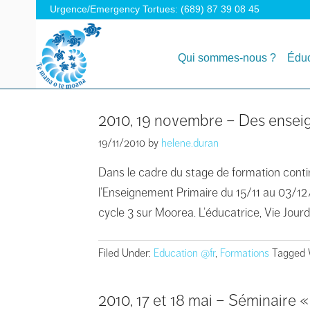
Urgence/Emergency Tortues: (689) 87 39 08 45
Qui sommes-nous ?
Éduc
2010, 19 novembre – Des enseig
19/11/2010
by
helene.duran
Dans le cadre du stage de formation contin
l’Enseignement Primaire du 15/11 au 03/12/
cycle 3 sur Moorea. L’éducatrice, Vie Jourd
Filed Under:
Education @fr
,
Formations
Tagged 
2010, 17 et 18 mai – Séminaire «