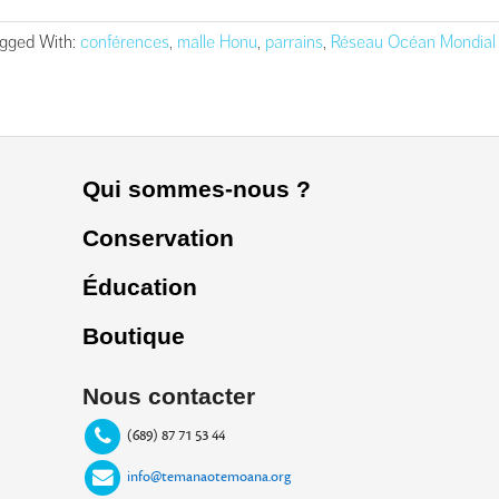
gged With:
conférences
,
malle Honu
,
parrains
,
Réseau Océan Mondial
Qui sommes-nous ?
Conservation
Éducation
Boutique
Nous contacter
(689) 87 71 53 44
info@temanaotemoana.org