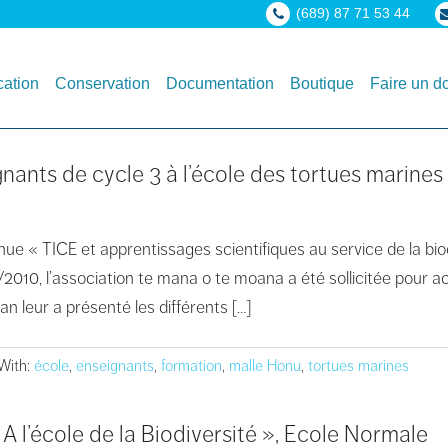
(689) 87 71 53 44
ation
Conservation
Documentation
Boutique
Faire un d
nants de cycle 3 à l’école des tortues marine
ue « TICE et apprentissages scientifiques au service de la biod
2010, l’association te mana o te moana a été sollicitée pour ac
an leur a présenté les différents […]
With:
école
,
enseignants
,
formation
,
malle Honu
,
tortues marines
 A l’école de la Biodiversité », Ecole Normale