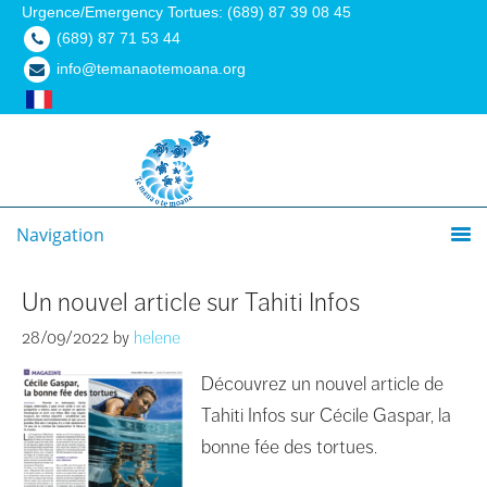
Urgence/Emergency Tortues: (689) 87 39 08 45
(689) 87 71 53 44
info@temanaotemoana.org
Navigation
Un nouvel article sur Tahiti Infos
28/09/2022
by
helene
Découvrez un nouvel article de
Tahiti Infos sur Cécile Gaspar, la
bonne fée des tortues.