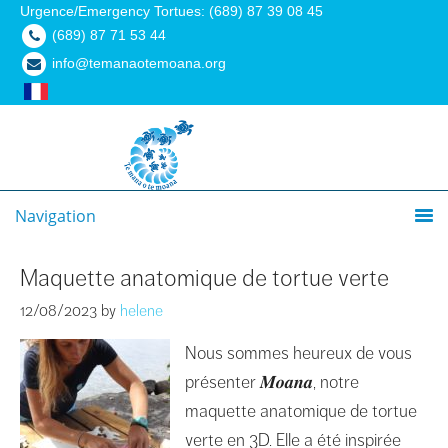
Urgence/Emergency Tortues: (689) 87 39 08 45
(689) 87 71 53 44
info@temanaotemoana.org
Navigation
Maquette anatomique de tortue verte
12/08/2023
by
helene
Nous sommes heureux de vous
présenter 𝑴𝒐𝒂𝒏𝒂, notre
maquette anatomique de tortue
verte en 3D. Elle a été inspirée