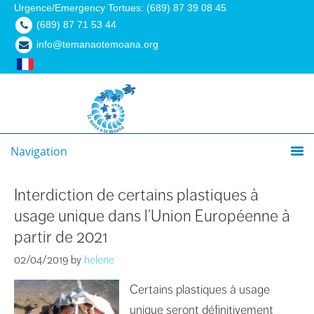
Urgence/Emergency Tortues: (689) 87 39 08 45
(689) 87 71 53 44
info@temanaotemoana.org
Navigation
Interdiction de certains plastiques à
usage unique dans l’Union Européenne à
partir de 2021
02/04/2019
by
helene
Certains plastiques à usage
unique seront définitivement