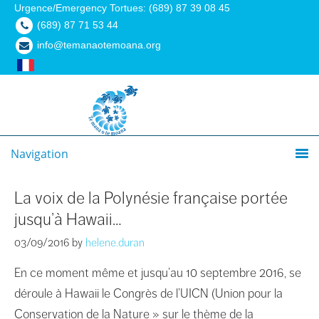
Urgence/Emergency Tortues: (689) 87 39 08 45
(689) 87 71 53 44
info@temanaotemoana.org
Navigation
La voix de la Polynésie française portée
jusqu’à Hawaii…
03/09/2016
by
helene.duran
En ce moment même et jusqu’au 10 septembre 2016, se
déroule à Hawaii le Congrès de l’UICN (Union pour la
Conservation de la Nature » sur le thème de la