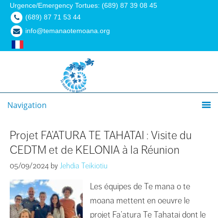
Urgence/Emergency Tortues: (689) 87 39 08 45
(689) 87 71 53 44
info@temanaotemoana.org
Navigation
Projet FA’ATURA TE TAHATAI : Visite du
CEDTM et de KELONIA à la Réunion
05/09/2024
by
Jehdia Teikiotiu
Les équipes de Te mana o te
moana mettent en oeuvre le
projet Fa’atura Te Tahatai dont le