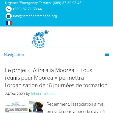
Urgence/Emergency Tortues: (689) 87 39 08 45
(689) 87 71 53 44
info@temanaotemoana.org
Navigation
Le projet « Atira’a ia Moorea – Tous
réunis pour Moorea » permettra
l’organisation de 16 journées de formation
24/04/2023
by
Jehdia Teikiotiu
Récemment, l’association a mis
en place pour la période d’avril à