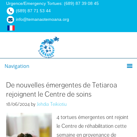
Urgence/Emergency Tortues: (689) 87 39 08 45
(689) 87 71 53 44
info@temanaotemoana.org
Navigation
De nouvelles émergentes de Tetiaroa
rejoignent le Centre de soins
18/06/2024
by
Jehdia Teikiotiu
4 tortues émergentes ont rejoint
le Centre de réhabilitation cette
semaine en provenance de