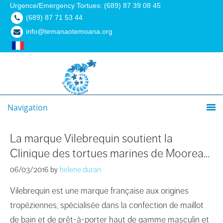
Urgence/Emergency Tortues: (689) 87 39 08 45
(689) 87 71 53 44
info@temanaotemoana.org
Navigation
La marque Vilebrequin soutient la
Clinique des tortues marines de Moorea…
06/03/2016
by
helene.duran
Vilebrequin est une marque française aux origines
tropéziennes, spécialisée dans la confection de maillot
de bain et de prêt-à-porter haut de gamme masculin et