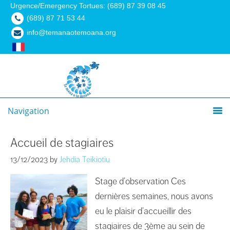
Urgence/Emergency Tortues: (689) 87 39 08 45
(689) 87 71 53 44
info@temanaotemoana.org
Navigation
Accueil de stagiaires
13/12/2023
by
Jehdia Teikiotiu
Stage d’observation Ces
dernières semaines, nous avons
eu le plaisir d’accueillir des
stagiaires de 3ème au sein de