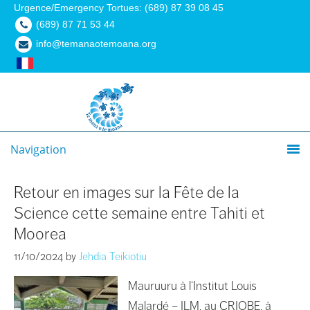
Urgence/Emergency Tortues: (689) 87 39 08 45
(689) 87 71 53 44
info@temanaotemoana.org
Navigation
Retour en images sur la Fête de la
Science cette semaine entre Tahiti et
Moorea
11/10/2024
by
Jehdia Teikiotiu
Mauruuru à l‘Institut Louis
Malardé – ILM, au CRIOBE, à