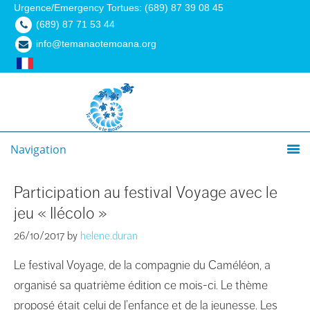
Urgence/Emergency Tortues: (689) 87 39 08 45
(689) 87 71 53 44
info@temanaotemoana.org
Navigation
Participation au festival Voyage avec le
jeu « Ilécolo »
26/10/2017
by
helene.duran
Le festival Voyage, de la compagnie du Caméléon, a
organisé sa quatrième édition ce mois-ci. Le thème
proposé était celui de l’enfance et de la jeunesse. Les