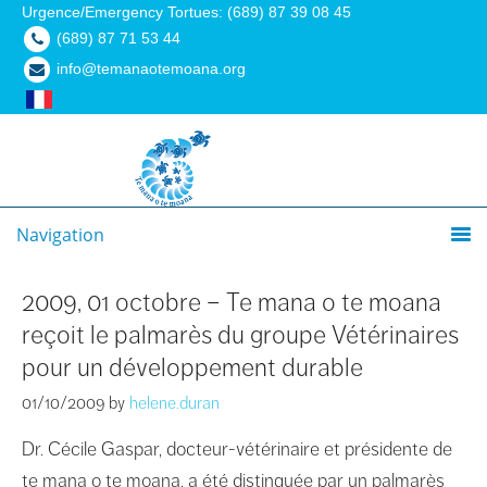
Urgence/Emergency Tortues: (689) 87 39 08 45
(689) 87 71 53 44
info@temanaotemoana.org
Navigation
2009, 01 octobre – Te mana o te moana
reçoit le palmarès du groupe Vétérinaires
pour un développement durable
01/10/2009
by
helene.duran
Dr. Cécile Gaspar, docteur-vétérinaire et présidente de
te mana o te moana, a été distinguée par un palmarès