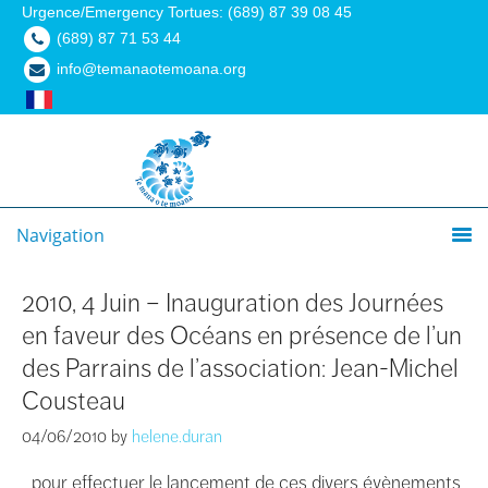
Urgence/Emergency Tortues: (689) 87 39 08 45
(689) 87 71 53 44
info@temanaotemoana.org
Navigation
2010, 4 Juin – Inauguration des Journées
en faveur des Océans en présence de l’un
des Parrains de l’association: Jean-Michel
Cousteau
04/06/2010
by
helene.duran
…pour effectuer le lancement de ces divers évènements