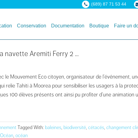
(689) 87 71 53 44
ation
Conservation
Documentation
Boutique
Faire un d
a navette Aremiti Ferry 2 …
ec le Mouvement Eco citoyen, organisateur de l’événement, une
ui relie Tahiti à Moorea pour sensibiliser les usagers à la pro
ques 100 élèves présents ont ainsi pu profiter d’une animation 
onnement
Tagged With:
baleines
,
biodiversité
,
cétacés
,
changement cli
l'Océan
,
océan