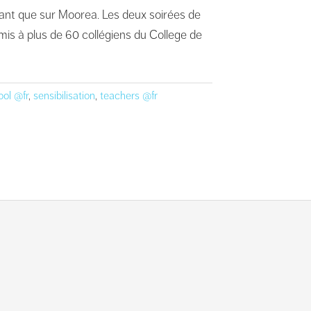
tant que sur Moorea. Les deux soirées de
rmis à plus de 60 collégiens du College de
ool @fr
,
sensibilisation
,
teachers @fr