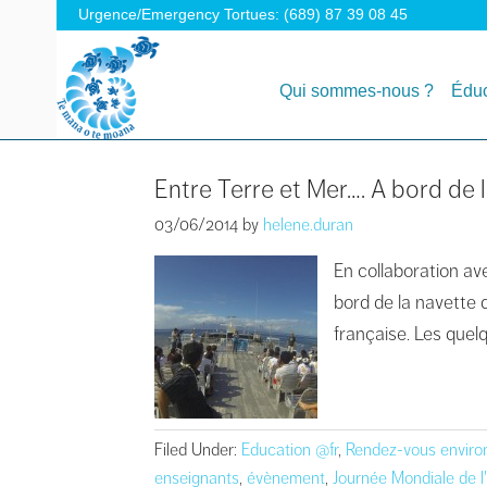
Urgence/Emergency Tortues: (689) 87 39 08 45
Qui sommes-nous ?
Éduc
Entre Terre et Mer…. A bord de l
03/06/2014
by
helene.duran
En collaboration av
bord de la navette q
française. Les quel
Filed Under:
Education @fr
,
Rendez-vous envir
enseignants
,
évènement
,
Journée Mondiale de 