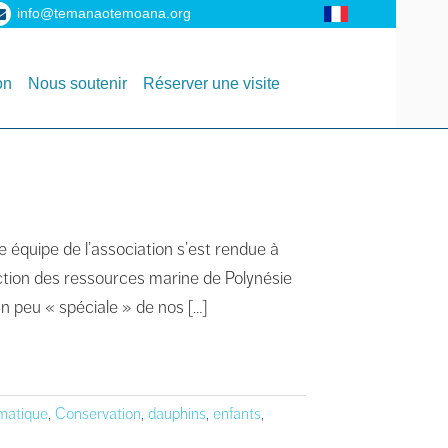
info@temanaotemoana.org
on
Nous soutenir
Réserver une visite
 équipe de l’association s’est rendue à
tection des ressources marine de Polynésie
un peu « spéciale » de nos […]
matique
,
Conservation
,
dauphins
,
enfants
,