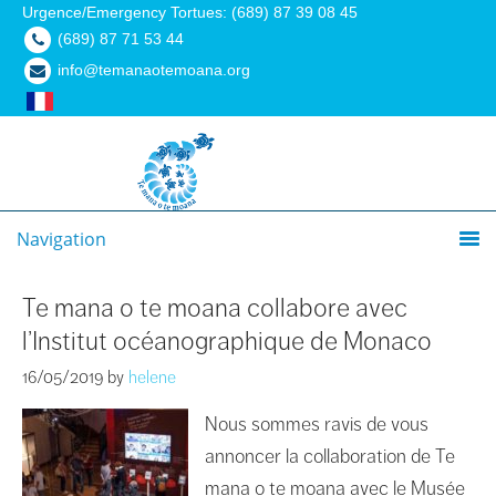
Urgence/Emergency Tortues: (689) 87 39 08 45
(689) 87 71 53 44
info@temanaotemoana.org
Navigation
Te mana o te moana collabore avec
l’Institut océanographique de Monaco
16/05/2019
by
helene
Nous sommes ravis de vous
annoncer la collaboration de Te
mana o te moana avec le Musée