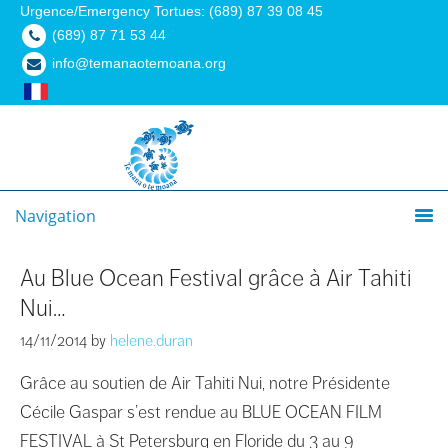
Urgence/Emergency Tortues: (689) 87 39 08 45
(689) 87 71 53 44
info@temanaotemoana.org
Navigation
Au Blue Ocean Festival grâce à Air Tahiti
Nui…
14/11/2014
by
helene.duran
Grâce au soutien de Air Tahiti Nui, notre Présidente
Cécile Gaspar s’est rendue au BLUE OCEAN FILM
FESTIVAL à St Petersburg en Floride du 3 au 9