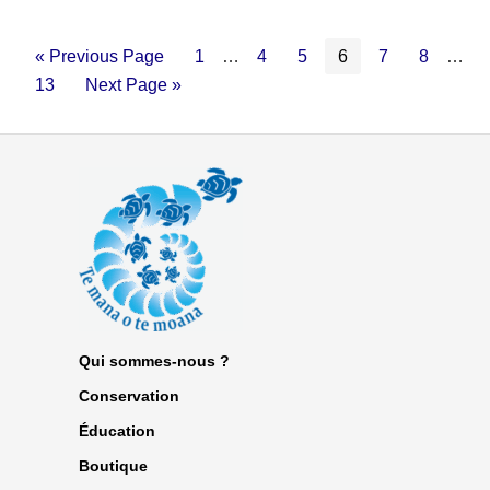
« Previous Page
1
…
4
5
6
7
8
…
13
Next Page »
Qui sommes-nous ?
Conservation
Éducation
Boutique