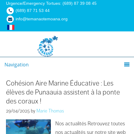
Urgence/Emergency Tortues: (689) 87 39 08 45
(689) 87 71 53 44
info@temanaotemoana.org
Navigation
Cohésion Aire Marine Éducative : Les
élèves de Punaauia assistent à la ponte
des coraux !
29/04/2025
by
Marie Thomas
Nos actualités Retrouvez toutes
nos actualités sur notre site web